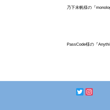
乃下未帆様の『monol
PassCode様の『Any
T
I
w
n
i
s