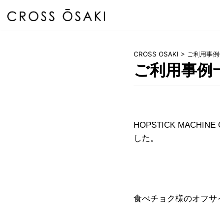
コ
ン
テ
ン
CROSS OSAKI
>
ご利用事例
ツ
ご利用事例
に
ス
キ
ッ
プ
HOPSTICK MACH
した。
食べチョク様のオフサ